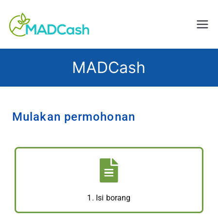
Creating Impact, Changing
MADCash
Lives
MADCash
Mulakan permohonan
1. Isi borang