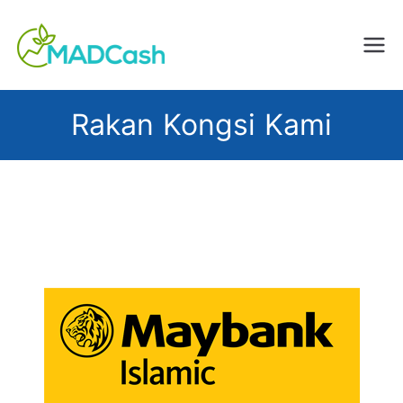
Creating Impact, Changing
MADCash
Lives
Rakan Kongsi Kami